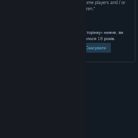
violence which may be offensive to some players and / or
inappropriate for children.”
Натиснувши кнопку «Переглянути сторінку» нижче, ви
підтверджуєте, що вам виповнилося 18 років.
Переглянути сторінку
Скасувати
© Valve Corporation. Усі права захищено. Усі
торговельні марки є власністю відповідних власників
у США та інших країнах.
Політика конфіденційності
|