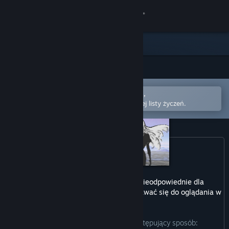
Zaloguj się
Sklep
Społeczność
Otwórz w aplikacji mobilnej Steam,
Informacje
aby łatwo kupić lub dodać do swojej listy życzeń.
Wsparcie
Zmień język
Pobierz aplikację mobilną Steam
Ten produkt może zawierać treści nieodpowiednie dla
wszystkich grup wiekowych lub nie nadawać się do oglądania w
Wersja przeglądarkowa
pracy.
Producenci opisują te treści w następujący sposób: