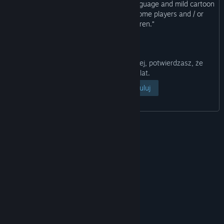
“Warning! This game contains strong language and mild cartoon
violence which may be offensive to some players and / or
inappropriate for children.”
Klikając przycisk „Pokaż stronę” poniżej, potwierdzasz, że
masz ukończone 18 lat.
Pokaż stronę
Anuluj
© Valve Corporation. Wszelkie prawa zastrzeżone.
Wszystkie znaki handlowe są własnością ich