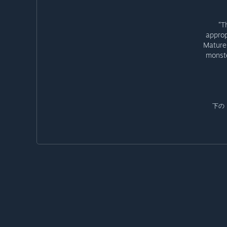
“T
approp
Mature 
monste
下の