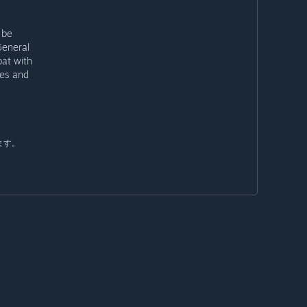
 be
General
bat with
ses and
ます。