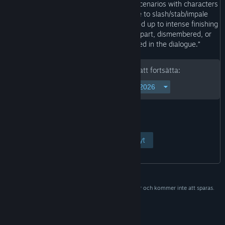
“Gameplay consists of frequent combat scenarios with characters
punching and kicking or using their axe to slash/stab/impale
enemies. Some larger enemies are opened up to intense finishing
moves showing enemies being ripped apart, dismembered, or
decapitated. Strong Language is used in the dialogue.”
Skriv in ditt födelsedatum för att fortsätta:
Visa sida
Avbryt
Uppgifterna behövs bara för att verifiera vem du är och kommer inte att sparas.