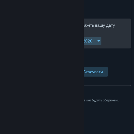
Для продовження, будь ласка, вкажіть вашу дату
народження:
Переглянути сторінку
Скасувати
Ці дані використовуються лише для перевірки і не будуть збережені.