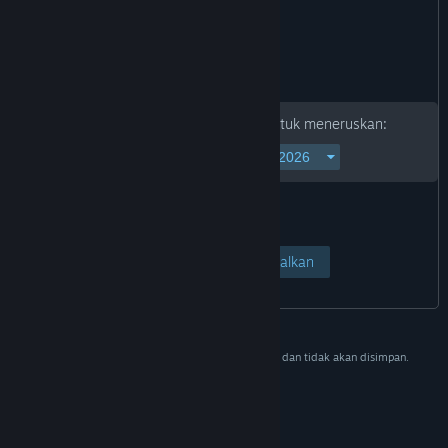
Sila masukkan tarikh lahir anda untuk meneruskan:
Lihat Halaman
Batalkan
Data ini adalah untuk tujuan pengesahan sahaja dan tidak akan disimpan.