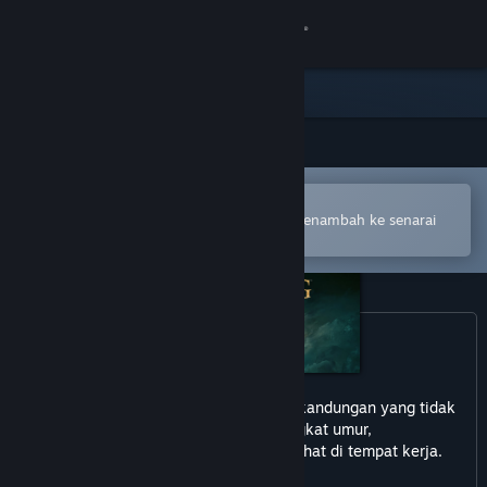
Sign in
Gedung
Komuniti
Buka dalam Steam Mobile App
Tentang
Untuk membuat pembelian atau menambah ke senarai
hajat anda dengan mudah
Sokongan
Ubah bahasa
Dapatkan Steam Mobile App
permainan ini mungkin mengandungi kandungan yang tidak
Lihat laman web desktop
sesuai untuk semua peringkat umur,
atau mungkin tidak sesuai untuk dilihat di tempat kerja.
Violent