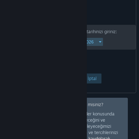
Devam etmek için lütfen doğum tarihinizi giriniz:
Sayfayı Görüntüle
İptal
İleride bu tür uyarıları gizlemek ister misiniz?
Sizi hangi tür ürünler konusunda
Giriş Yapın
uyarmamız gerekeceğini ve
mağazanızdan hangi tür ürünleri gizleyeceğimizi
bilebilmemiz için Steam'e giriş yapın ve tercihlerinizi
ayarlayın. Ya da ücretsiz bir biçimde
kaydolarak