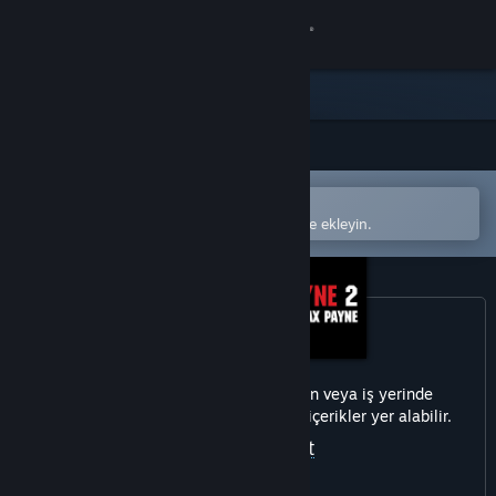
Giriş yap
Mağaza
Topluluk
Steam mobil uygulamasında aç
Hakkında
Kolayca satın alın veya istek listenize ekleyin.
Destek
Dili değiştir
Steam mobil uygulamasını yükle
Bu üründe her yaşa uygun olmayan veya iş yerinde
görüntülenmesi sakıncalı olabilecek içerikler yer alabilir.
Masaüstü internet sitesini görüntüle
Çıplaklık
Şiddet