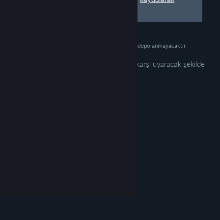
Steam'e katılın.
Bu bilgi yalnızca doğrulama amaçlıdır ve depolanmayacaktır.
Tercihleriniz, sizi bu tür yetişkin içeriğe karşı uyaracak şekilde
yapılandırılmış.
Tercihleri Düzenle
© Valve Corporation. Tüm hakları saklıdır. Tüm ticari
markalar, ABD ve diğer ülkelerde ilgili sahiplerinin
mülkiyetindedir.
Gizlilik Politikası
|
Yasal Bilgi
|
Erişilebilirlik
|
Steam Abonelik Sözleşmesi
|
İadeler
|
Çerezler