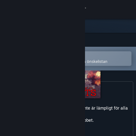
Logga in
Butik
Gemenskap
Öppna i Steams mobilapp
Om
för att enkelt köpa eller lägga till på önskelistan
Support
Byt språk
Skaffa Steams mobilapp
Detta spel kan innehåll material som inte är lämpligt för alla
åldrar
Se skrivbordswebbplats
eller för visning på jobbet.
Realistiskt