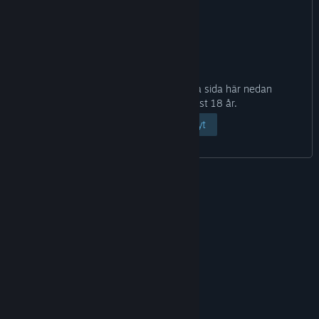
Genom att klicka på knappen Visa sida här nedan
bekräftar du att du är minst 18 år.
Visa sida
Avbryt
© Valve Corporation. Alla rättigheter förbehållna.