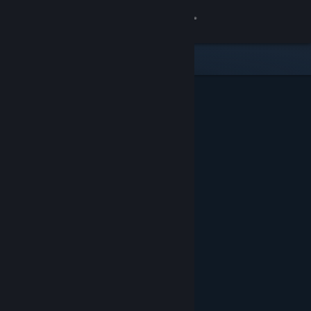
เข้าสู่ระบบ
ร้านค้า
ชุมชน
เกี่ยวกับ
ฝ่ายสนับสนุน
เปลี่ยนภาษา
รับแอป Steam แบบพกพา
ชมเว็บไซต์สำหรับเดสก์ท็อป