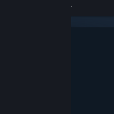
Вписване
Магазин
Общност
Относно
Поддръжка
Смяна на езика
Сдобийте се с мобилното Steam приложение
Преглед на сайта за настолни компютри