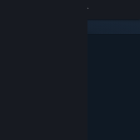
Вписване
Магазин
Общност
Относно
Поддръжка
Смяна на езика
Сдобийте се с мобилното Steam приложение
Преглед на сайта за настолни компютри