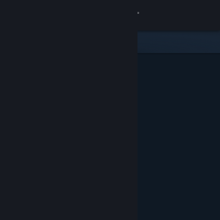
Iniciar sessão
Loja
Comunidade
Sobre
Suporte
Alterar idioma
Baixe o aplicativo móvel do Steam
Ver versão para computadores