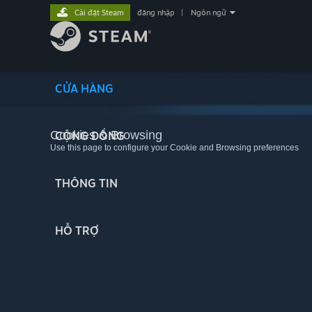
Cài đặt Steam
đăng nhập
|
Ngôn ngữ
CỬA HÀNG
Cookies & Browsing
CỘNG ĐỒNG
Use this page to configure your Cookie and Browsing preferences
THÔNG TIN
HỖ TRỢ