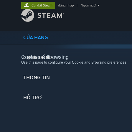
Cài đặt Steam
đăng nhập
|
Ngôn ngữ
CỬA HÀNG
Cookies & Browsing
CỘNG ĐỒNG
Use this page to configure your Cookie and Browsing preferences
THÔNG TIN
HỖ TRỢ