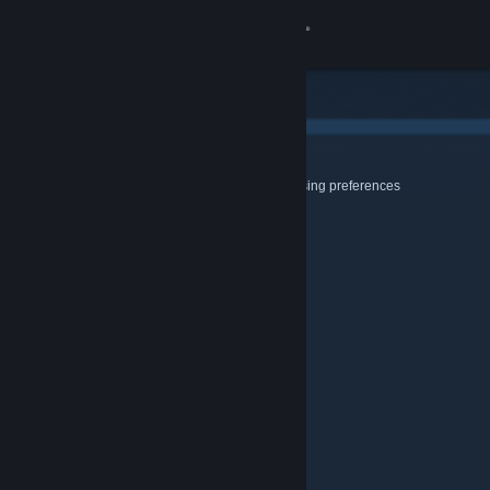
登入
商店
社群
Cookies & Browsing
Use this page to configure your Cookie and Browsing preferences
關於
客服
變更語言
取得 Steam 行動應用程式
檢視電腦版網頁