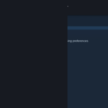
登入
商店
社群
Cookies & Browsing
Use this page to configure your Cookie and Browsing preferences
關於
客服
變更語言
取得 Steam 行動應用程式
檢視電腦版網頁