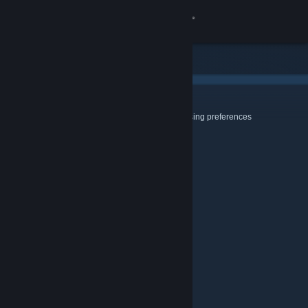
登入
商店
社群
Cookies & Browsing
Use this page to configure your Cookie and Browsing preferences
關於
客服
變更語言
取得 Steam 行動應用程式
檢視電腦版網頁