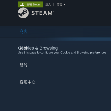
安裝 Steam
登入
|
語言
商店
Cookies & Browsing
社群
Use this page to configure your Cookie and Browsing preferences
關於
客服中心