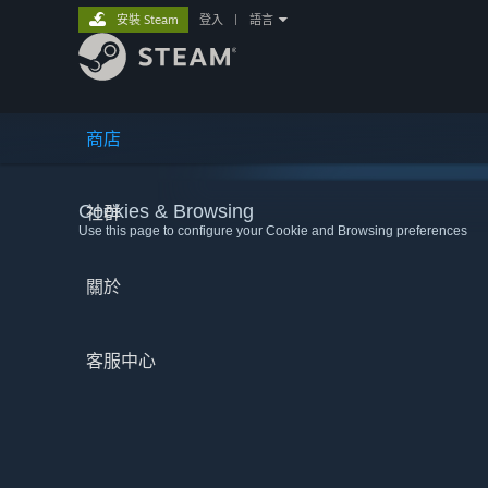
安裝 Steam
登入
|
語言
商店
Cookies & Browsing
社群
Use this page to configure your Cookie and Browsing preferences
關於
客服中心