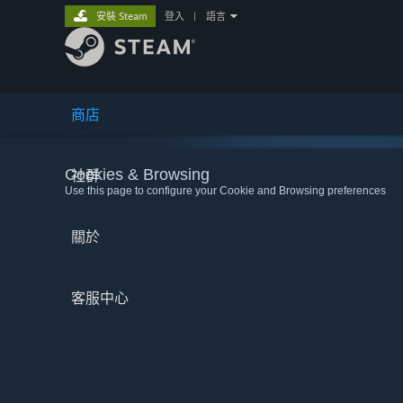
安裝 Steam
登入
|
語言
商店
Cookies & Browsing
社群
Use this page to configure your Cookie and Browsing preferences
關於
客服中心