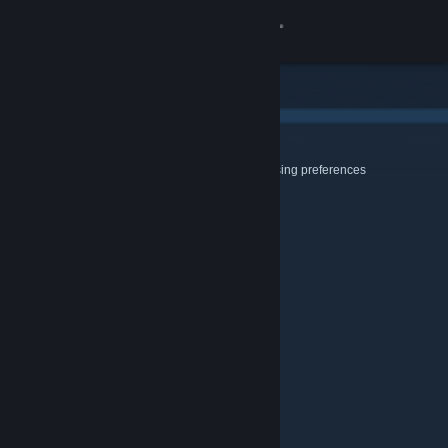
登入
商店
社群
Cookies & Browsing
Use this page to configure your Cookie and Browsing preferences
關於
客服
變更語言
取得 Steam 行動應用程式
檢視電腦版網頁