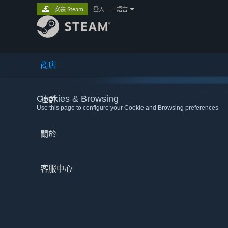
安裝 Steam
登入
|
語言
商店
Cookies & Browsing
社群
Use this page to configure your Cookie and Browsing preferences
關於
客服中心