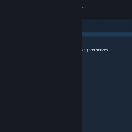
登入
商店
社群
Cookies & Browsing
Use this page to configure your Cookie and Browsing preferences
關於
客服
變更語言
取得 Steam 行動應用程式
檢視電腦版網頁