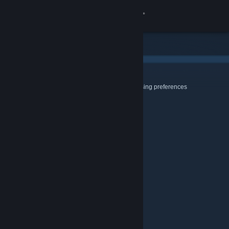
登入
商店
社群
Cookies & Browsing
Use this page to configure your Cookie and Browsing preferences
關於
客服
變更語言
取得 Steam 行動應用程式
檢視電腦版網頁