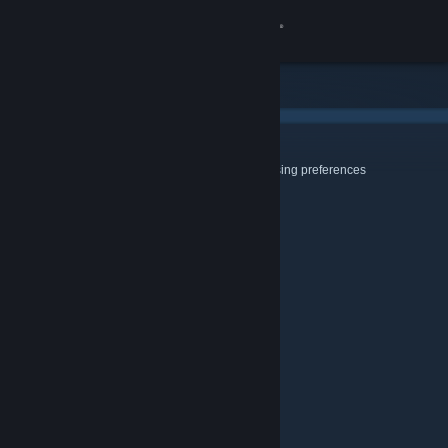
登入
商店
社群
Cookies & Browsing
Use this page to configure your Cookie and Browsing preferences
關於
客服
變更語言
取得 Steam 行動應用程式
檢視電腦版網頁