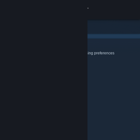
登入
商店
社群
Cookies & Browsing
Use this page to configure your Cookie and Browsing preferences
關於
客服
變更語言
取得 Steam 行動應用程式
檢視電腦版網頁