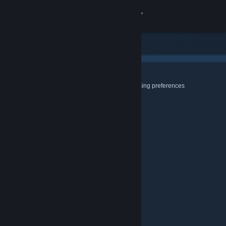
登入
商店
社群
Cookies & Browsing
Use this page to configure your Cookie and Browsing preferences
關於
客服
變更語言
取得 Steam 行動應用程式
檢視電腦版網頁