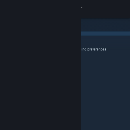
登入
商店
社群
Cookies & Browsing
Use this page to configure your Cookie and Browsing preferences
關於
客服
變更語言
取得 Steam 行動應用程式
檢視電腦版網頁