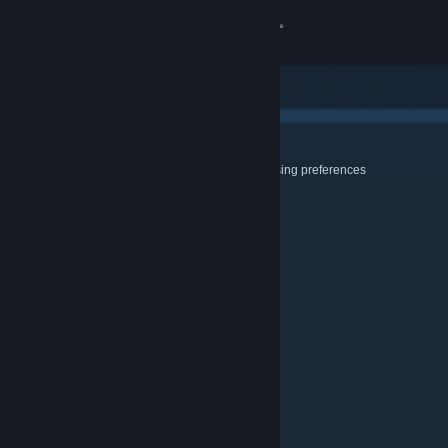
登录
商店
社区
Cookies & Browsing
Use this page to configure your Cookie and Browsing preferences
关于
客服
更改语言
获取 Steam 手机应用
查看桌面版网站