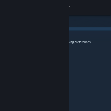
登录
商店
社区
Cookies & Browsing
Use this page to configure your Cookie and Browsing preferences
关于
客服
更改语言
获取 Steam 手机应用
查看桌面版网站