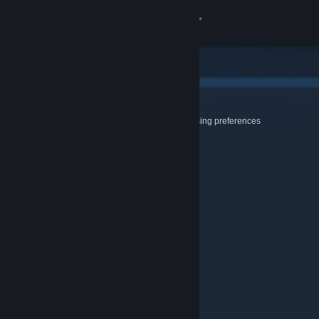
登录
商店
社区
Cookies & Browsing
Use this page to configure your Cookie and Browsing preferences
关于
客服
更改语言
获取 Steam 手机应用
查看桌面版网站