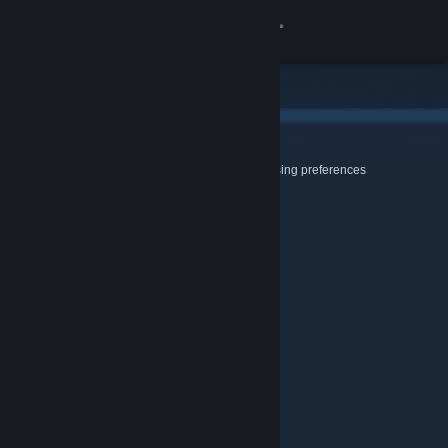
登录
商店
社区
Cookies & Browsing
Use this page to configure your Cookie and Browsing preferences
关于
客服
更改语言
获取 Steam 手机应用
查看桌面版网站