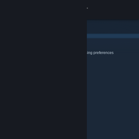
登录
商店
社区
Cookies & Browsing
Use this page to configure your Cookie and Browsing preferences
关于
客服
更改语言
获取 Steam 手机应用
查看桌面版网站