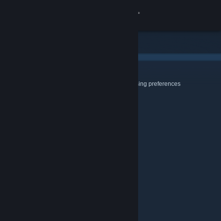
登录
商店
社区
Cookies & Browsing
Use this page to configure your Cookie and Browsing preferences
关于
客服
更改语言
获取 Steam 手机应用
查看桌面版网站