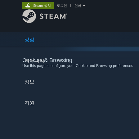
Steam 설치
로그인
|
언어
상점
Cookies & Browsing
커뮤니티
Use this page to configure your Cookie and Browsing preferences
정보
지원