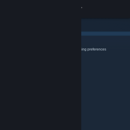
로그인
상점
커뮤니티
Cookies & Browsing
Use this page to configure your Cookie and Browsing preferences
정보
지원
언어 변경
Steam 모바일 앱 다운로드
PC 웹사이트 보기