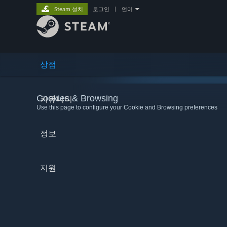
Steam 설치
로그인
|
언어
상점
Cookies & Browsing
커뮤니티
Use this page to configure your Cookie and Browsing preferences
정보
지원