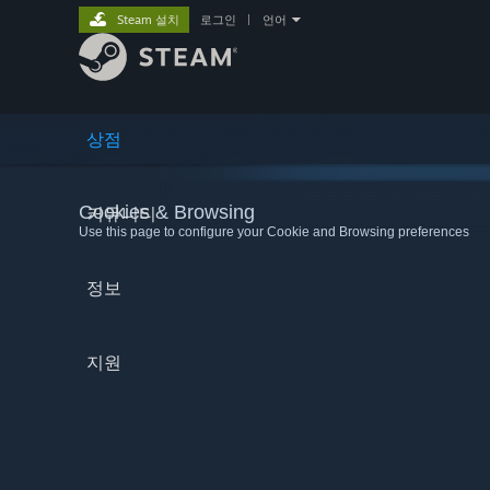
Steam 설치
로그인
|
언어
상점
Cookies & Browsing
커뮤니티
Use this page to configure your Cookie and Browsing preferences
정보
지원