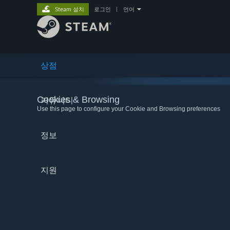
Steam 설치
로그인
|
언어
상점
Cookies & Browsing
커뮤니티
Use this page to configure your Cookie and Browsing preferences
정보
지원