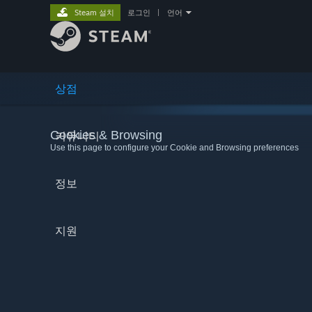
Steam 설치
로그인
|
언어
상점
Cookies & Browsing
커뮤니티
Use this page to configure your Cookie and Browsing preferences
정보
지원