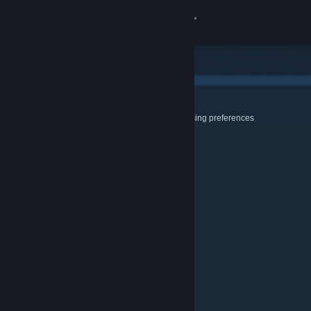
Iniciar sessão
Loja
Comunidade
Cookies & Browsing
Use this page to configure your Cookie and Browsing preferences
Sobre
Suporte
Alterar idioma
Baixe o aplicativo móvel do Steam
Ver versão para computadores