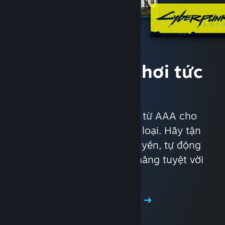
Truy cập trò chơi tức
thì
Với gần 30.000 trò chơi từ AAA cho
đến indie, thuộc mọi thể loại. Hãy tận
hưởng các ưu đãi độc quyền, tự động
cập nhật, cùng các tính năng tuyệt vời
khác.
Xem cửa hàng