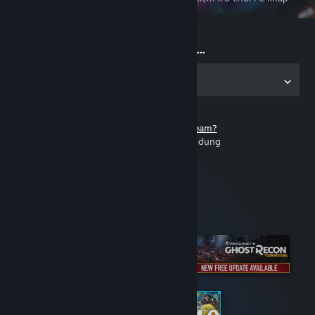
nơi
Chơi ngay nào...
Tải ứng dụng PC
Không có tài khoản Steam?
Miễn phí và dễ dàng sử dụng