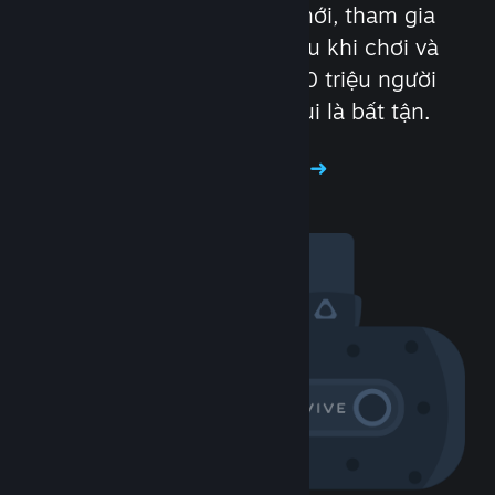
Gặp gỡ những con người mới, tham gia
nhóm, lập bang hội, tán gẫu khi chơi và
nhiều hơn nữa! Với hơn 100 triệu người
bạn (hoặc đối thủ), niềm vui là bất tận.
Thăm diễn đàn cộng đồng