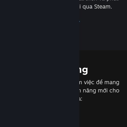
hành khi phân phối trò chơi qua Steam.
Tìm hiểu về Steamworks
Tính năng
Chúng tôi không ngừng làm việc để mang
lại các bản cập nhật và tính năng mới cho
Steam, như là: