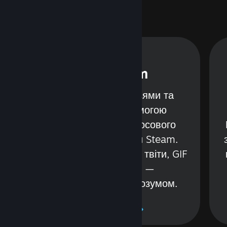
Чат Steam
Спілкуйтеся з друзями та
групами за допомогою
текстового або голосового
чату, не залишаючи Steam.
,
Підтримуються відео, твіти, GIF
а
і багато іншого —
використовуйте з розумом.
Докладніше