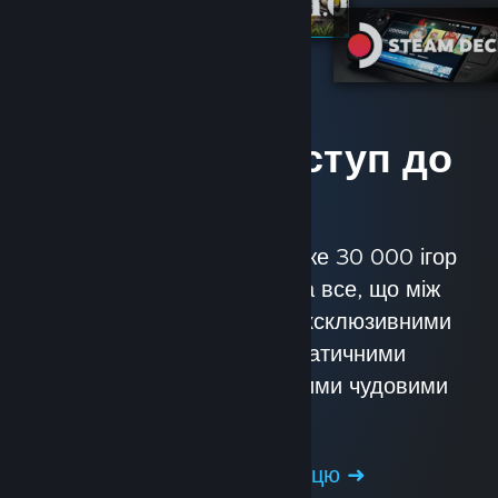
Миттєвий доступ до
ігор
Steam пропонує вам майже 30 000 ігор
від ААА-класу до інді, та все, що між
ними. Насолоджуйтесь ексклюзивними
пропозиціями, автоматичними
оновленнями ігор та іншими чудовими
перевагами.
Оглянути крамницю