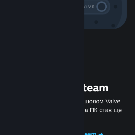
Випробуйте
обладнання Steam
Ми створили Steam Deck і шолом Valve
Index, щоб ігровий досвід на ПК став ще
кращим.
Спробувати обладнання Steam