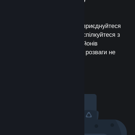
спільноти
Зустрічайте нових людей, приєднуйтеся
до груп, створюйте клани, спілкуйтеся з
людьми! З понад 100 мільйонів
вірогідних друзів (і ворогів) розваги не
скінчаться ніколи.
Відвідати спільноту