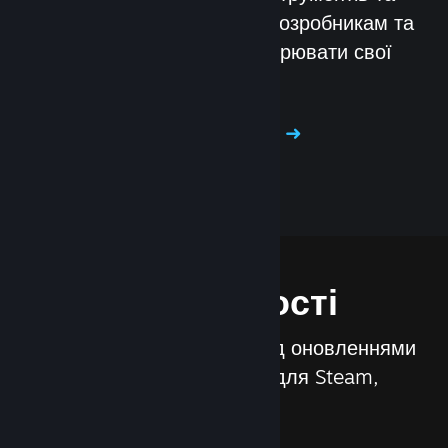
сервісів, які допомагають розробникам та
видавцям ефективно поширювати свої
ігри через Steam.
Дізнатися про Steamworks
Особливості
Ми постійно працюємо над оновленнями
та новими функціями для Steam,
наприклад: