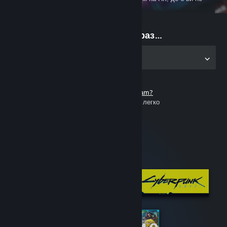
були
Почніть грати зараз…
Завантажте застосунок для ПК
Не маєте акаунта Steam?
Це безкоштовно й дуже легко