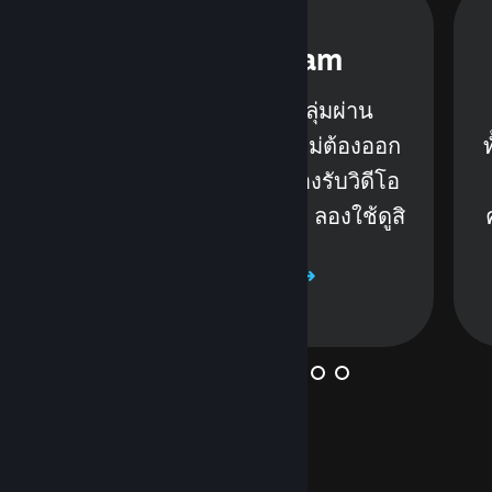
์
แช็ตบน Steam
พูดคุยกับเพื่อนหรือกลุ่มผ่าน
ม
ข้อความหรือเสียงโดยไม่ต้องออก
จาก Steam สามารถรองรับวิดีโอ
ox
ทวีต ภาพ GIF และอื่น ๆ ลองใช้ดูสิ
เรียนรู้เพิ่มเติม
และอีกมากมาย...