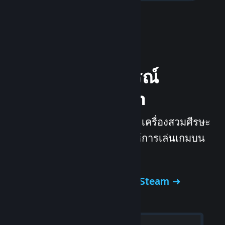
สัมผัสประสบการณ์
ฮาร์ดแวร์ Steam
เราได้สร้าง Steam Deck และเครื่องสวมศีรษะ
Valve Index ขึ้นมาเพื่อช่วยให้การเล่นเกมบน
PC ดียิ่งขี้นไปอีก
สัมผัสประสบการณ์ฮาร์ดแวร์ Steam