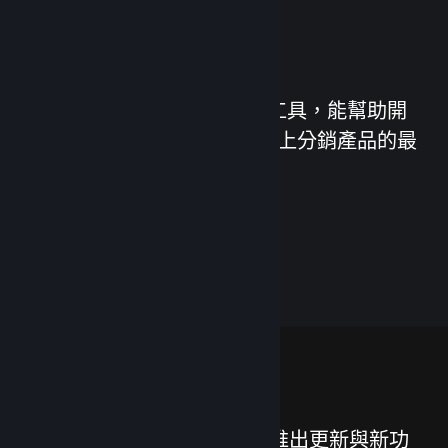
發行您的遊戲
Steamworks 是一套服務與工具，能幫助開
發者與發行商發揮在 Steam 上分銷產品的最
大效益。
了解 Steamworks
功能
我們努力不懈地為 Steam 推出更新與新功