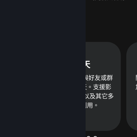
能，像是：
Steam 聊天
控
不需離開 Steam 便能與好友或群
組透過文字或語音聊天。支援影
片、推文、GIF 圖片，以及其它多
種內容；請善加利用。
深入了解