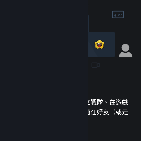
加入社群
認識新朋友、加入群組、建立戰隊、在遊戲
中聊天等等！和超過一億名潛在好友（或是
敵人）進行遊戲，樂趣無窮。
造訪社群