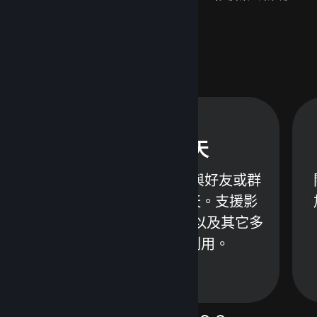
能，像是：
Steam 聊天
控
不需離開 Steam 便能與好友或群
組透過文字或語音聊天。支援影
片、推文、GIF 圖片，以及其它多
種內容；請善加利用。
深入了解