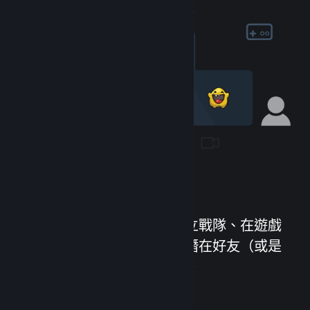
加入社群
認識新朋友、加入群組、建立戰隊、在遊戲
中聊天等等！和超過一億名潛在好友（或是
敵人）進行遊戲，樂趣無窮。
造訪社群