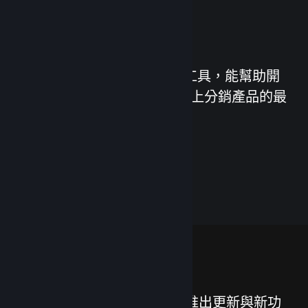
發行您的遊戲
Steamworks 是一套服務與工具，能幫助開
發者與發行商發揮在 Steam 上分銷產品的最
大效益。
了解 Steamworks
功能
我們努力不懈地為 Steam 推出更新與新功