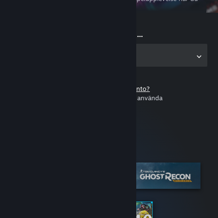
är i farten
Börja spela nu ...
Hämta appen för pc
Har du inget Steam-konto?
Det är gratis och enkelt att använda