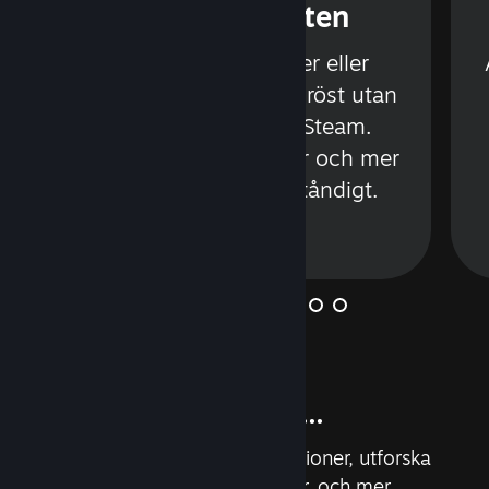
l
Steam-chatten
e
Snacka med vänner eller
grupper via text eller röst utan
att behöva lämna Steam.
Videor, tweetar, GIF:ar och mer
stöds; använd förståndigt.
Läs mer
Och så mycket mer...
Uppnå prestationer, läs recensioner, utforska
anpassade rekommendationer, och mer.