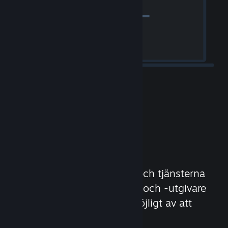
Släpp ditt spel
Steamworks är verktygen och tjänsterna
som hjälper spelutvecklare och -utgivare
att få ut så mycket som möjligt av att
distribuera på Steam.