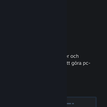
Upplev Steam-
hårdvara
Vi skapade Steam Controller och
headsetet Valve Index för att göra pc-
gaming ännu bättre.
Upplev Steam-hårdvara