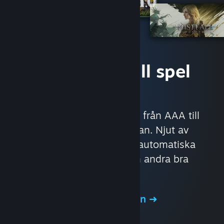
Få tillgång till spel
direkt
Med nästan 30 000 spel från AAA till
indie och allt däremellan. Njut av
exklusiva erbjudanden, automatiska
speluppdateringar och andra bra
förmåner.
Bläddra i butiken