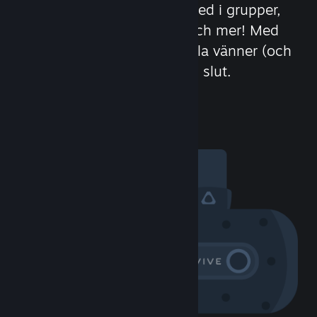
Träffa nya människor, gå med i grupper,
bilda klaner, chatta i spel och mer! Med
över 100 miljoner potentiella vänner (och
fiender) tar det roliga aldrig slut.
Besök gemenskapen