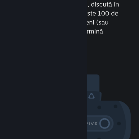
grupurilor, formează clanuri, discută în
jocuri și multe altele! Cu peste 100 de
milioane de potențiali prieteni (sau
inamici), distracția nu se termină
niciodată.
Vizitează comunitatea