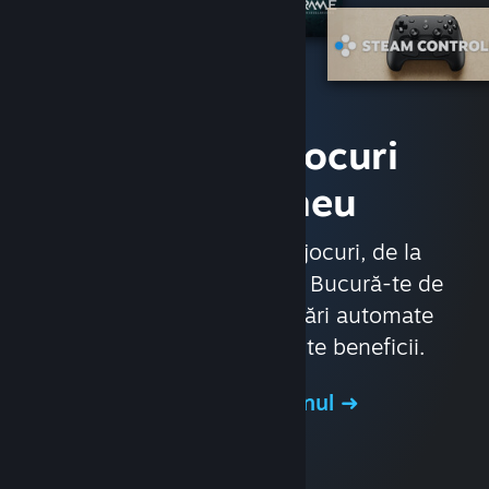
Accesează jocuri
instantaneu
Cu aproape 30.000 de jocuri, de la
jocuri AAA la jocuri indie. Bucură-te de
oferte exclusive, actualizări automate
pentru jocuri și multe alte beneficii.
Vizitează magazinul