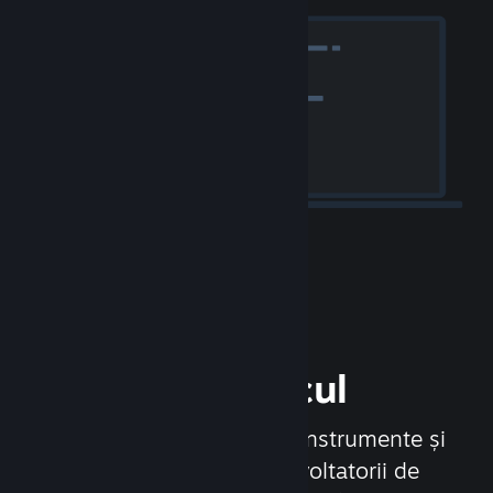
Lansează-ți jocul
Steamworks este setul de instrumente și
servicii care îi ajută pe dezvoltatorii de