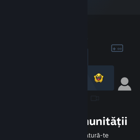
Alătură-te comunității
Întâlnește persoane noi, alătură-te