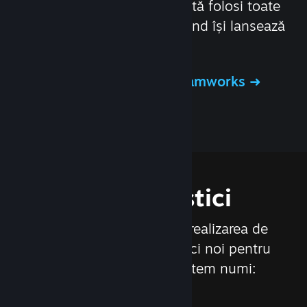
jocuri și distribuitori să poată folosi toate
resursele posibile atunci când își lansează
titlurile pe Steam.
Află mai multe despre Steamworks
Caracteristici
Noi lucrăm constant la realizarea de
actualizări și caracteristici noi pentru
Steam, printre care putem numi: