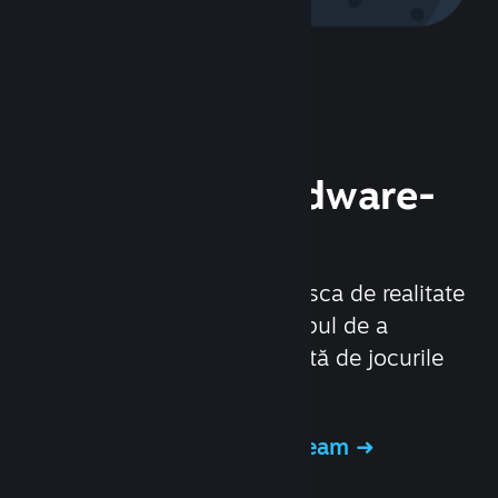
Descoperă hardware-
ul Steam
Am creat Steam Deck și casca de realitate
virtuală Valve Index cu scopul de a
îmbunătăți experiența oferită de jocurile
video pe PC.
Descoperă hardware-ul Steam