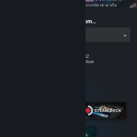
bucuri de experiența de joc pe PC oriunde te-ai afla
Începe să joci acum...
Descarcă aplicația pentru PC
Nu ai un cont Steam?
E gratis și simplu de utilizat