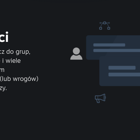
ci
cz do grup,
 i wiele
om
(lub wrogów)
zy.