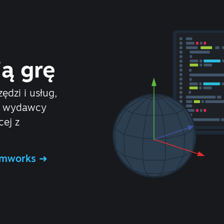
ą grę
ędzi i usług,
 i wydawcy
ej z
eamworks