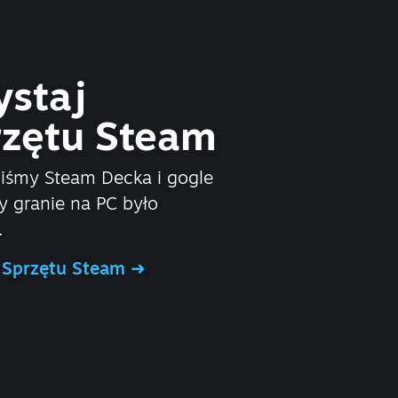
ystaj
rzętu Steam
iśmy Steam Decka i gogle
by granie na PC było
.
e Sprzętu Steam