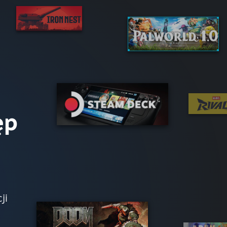
ęp
ji