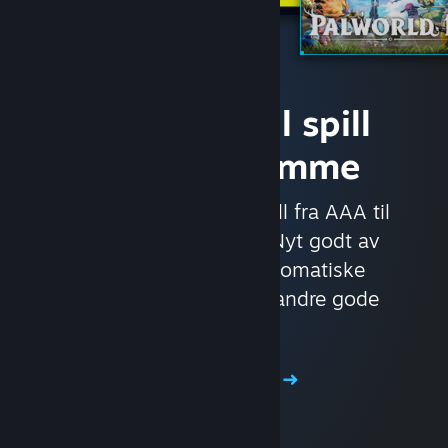
Få tilgang til spill
med det samme
Med nesten 30 000 spill fra AAA til
indie og alt i mellom. Nyt godt av
eksklusive tilbud, automatiske
spilloppdateringer og andre gode
fordeler.
Bla i butikken