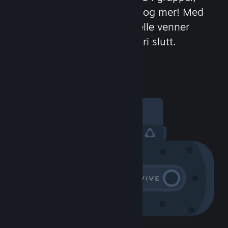
opprett klaner, snakk i spill og mer! Med
over 100 millioner potensielle venner
(eller fiender) tar moroa aldri slutt.
Besøk samfunnet