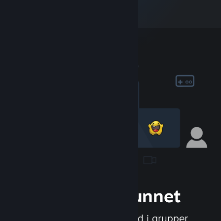
Bli med i samfunnet
Møt nye mennesker, bli med i grupper,