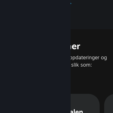
Les mer om Steamworks
Funksjoner
Vi jobber stadig med nye oppdateringer og
funksjoner til Steam, slik som:
Steam-samtalen