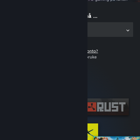
Begynn å spille nå …
Skaff deg appen på PC
Har du ikke en Steam-konto?
Det er gratis og lett å bruke