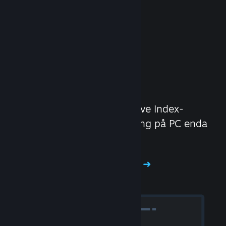
Opplev Steam-
maskinvare
Vi laget Steam Deck og Valve Index-
hodesettet for å gjøre spilling på PC enda
bedre.
Opplev Steam-maskinvare